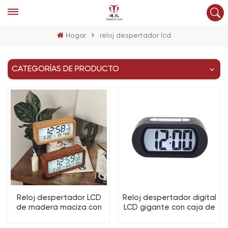
Hogar
reloj despertador lcd
CATEGORÍAS DE PRODUCTO
Reloj despertador LCD
Reloj despertador digital
de madera maciza con
LCD gigante con caja de
pantalla grande y
pintura de goma y sonido
visualización de
personalizado