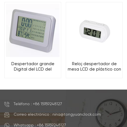
temperatura y humedad.
Despertador grande
Reloj despertador de
Digital del LCD del
mesa LCD de plástico con
calendario moderno
retroiluminación, función
clásico de la tabla con la
de repetición, digital
fábrica trasera de la luz
inteligente para
BSCI
dormitorio infantil
Teléfono : +86 15959248127
Correo electrónico : nina@tongyuanclock.com
Whatsapp : +86 15959248127