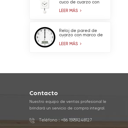
cuco de cuarzo con
péndulo
LEER MÁS
Reloj de pared de
cuarzo con marco de
plástico de marca,
higrómetro y
LEER MÁS
termómetro.
Contacto
Nuestro equipo de ventas profesional le
brindará un servicio de compra integral.
Teléfono : +86 15959248127