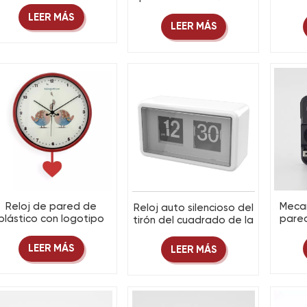
logotipo personalizado:
osci
Minimalista Madera
LEER MÁS
regalo promocional
plás
Digital Reloj
LEER MÁS
redondo de plástico
logoti
para uso comercial o
publicitario.
Reloj de pared de
Mecan
Reloj auto silencioso del
plástico con logotipo
pare
tirón del cuadrado de la
personalizado y
de pa
página de la vuelta del
péndulo oscilante:
reloj 
color de encargo
LEER MÁS
LEER MÁS
diseño redondo para
acces
plástico para la tabla y
ecoración de oficina y
la pared
hogar.