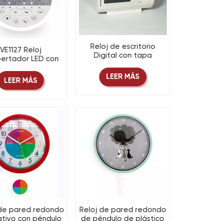
Reloj de escritorio
VE1127 Reloj
Digital con tapa
ertador LED con
transparente y giro de
ido blanco y luz
página automático,
LEER MÁS
nocturna
LEER MÁS
pantalla Digital
mecánica clásica con
pilas
 de pared redondo
Reloj de pared redondo
tivo con péndulo
de péndulo de plástico