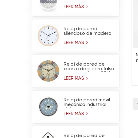
ruido blanco y luz
nocturna
LEER MÁS
Reloj de pared
silencioso de madera
de pino claro, funciona
con pilas y tiene
LEER MÁS
conexión WiFi (venta
al por mayor)
Reloj de pared de
M
cuarzo de piedra falsa
para exteriores OEM
con termómetro -
LEER MÁS
Decoración de jardín
impermeable
Reloj de pared móvil
mecánico industrial
del engranaje del
metal del diseño del
LEER MÁS
OEM para la
decoración del hogar
de la sala de estar
Reloj de pared de