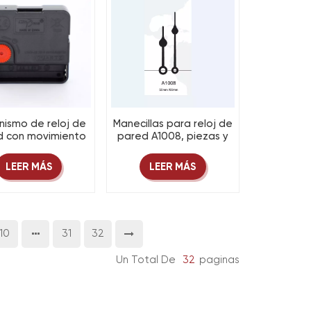
ismo de reloj de
Manecillas para reloj de
d con movimiento
pared A1008, piezas y
so M8, piezas de
accesorios para reloj
de cuarzo, piezas y
LEER MÁS
LEER MÁS
orios de máquina
de tornillo
10
31
32
Un Total De
32
Paginas