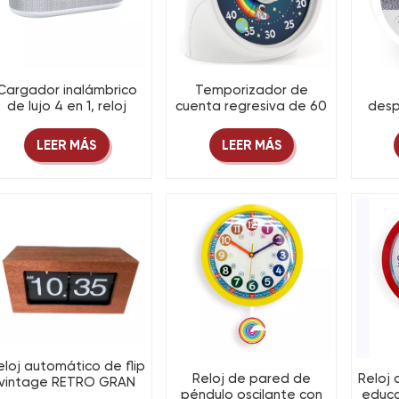
Cargador inalámbrico
Temporizador de
de lujo 4 en 1, reloj
cuenta regresiva de 60
desp
despertador
minutos con diseño de
ru
multifuncional,
arcoíris y astronauta y
LEER MÁS
LEER MÁS
calendario, altavoz
funcionamiento
Bluetooth y luz
silencioso
nocturna.
eloj automático de flip
Reloj de pared de
Reloj
vintage RETRO GRAN
péndulo oscilante con
educa
Número Moderno