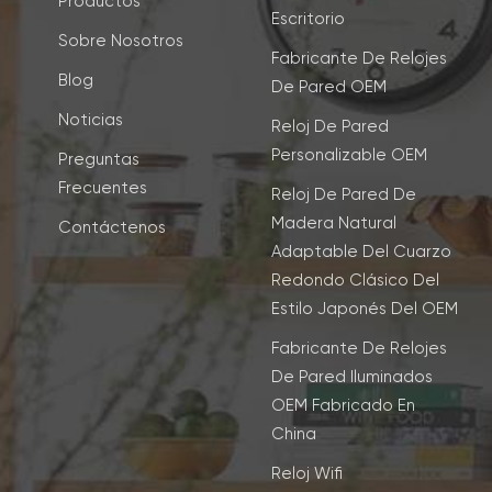
Productos
Escritorio
Sobre Nosotros
Fabricante De Relojes
Blog
De Pared OEM
Noticias
Reloj De Pared
Personalizable OEM
Preguntas
Frecuentes
Reloj De Pared De
Madera Natural
Contáctenos
Adaptable Del Cuarzo
Redondo Clásico Del
Estilo Japonés Del OEM
Fabricante De Relojes
De Pared Iluminados
OEM Fabricado En
China
Reloj Wifi