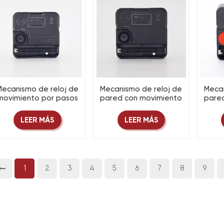
Mecanismo de reloj de
Mecanismo de reloj de
Mecan
movimiento por pasos
pared con movimiento
pare
7, piezas para relojes
de paso M6, piezas de
de pa
de pared, piezas y
reloj de cuarzo, piezas y
reloj 
LEER MÁS
LEER MÁS
accesorios para
accesorios de máquina
acces
máquinas de relojería
de tornillo
de cuarzo
1
2
3
4
5
6
7
8
9