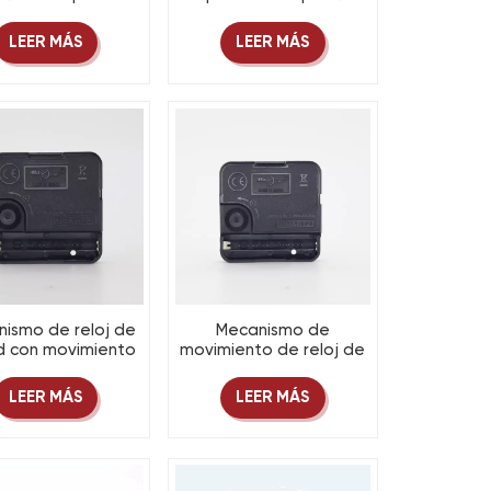
lante: marco de
con logotipo
tico y diseño del
personalizado: reloj
LEER MÁS
LEER MÁS
po de la empresa.
promocional para
marca de empresa y
regalos.
ismo de reloj de
Mecanismo de
d con movimiento
movimiento de reloj de
so M5, piezas de
cuarzo M7 con tornillos y
de cuarzo, piezas y
accesorios para reloj de
LEER MÁS
LEER MÁS
orios de máquina
pared.
de tornillo