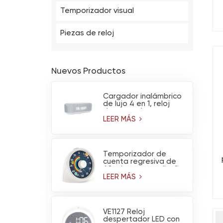
Temporizador visual
Piezas de reloj
Nuevos Productos
Cargador inalámbrico
de lujo 4 en 1, reloj
despertador
multifuncional,
LEER MÁS
calendario, altavoz
Bluetooth y luz
nocturna.
Temporizador de
cuenta regresiva de
60 minutos con diseño
de arcoíris y
LEER MÁS
astronauta y
funcionamiento
d
silencioso
VE1127 Reloj
despertador LED con