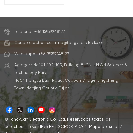
termómetro e
higrómetro integrados
Teléfono : +86 15959248127
Correo electrónico : nina@tongyuanclock.com
Whatsapp : +86 15959248127
Agregar : No.101, 102, 103, Building 8, CN-UNION Science &
Technology Park,
No.54 Hongta East Road, Caoban Village, Jingcheng
Town, Nanjing County, Fujian
© Tongyuan Electronic Co., Ltd. Reservados todos los
derechos .
IPv6 RED SOPORTADA
/
Mapa del sitio
/