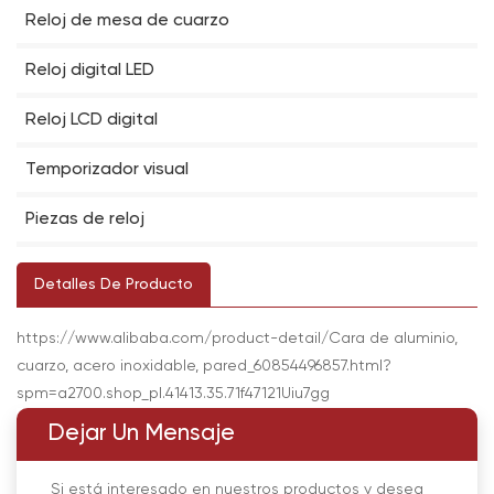
Reloj de mesa de cuarzo
Reloj digital LED
Reloj LCD digital
Temporizador visual
Piezas de reloj
Detalles De Producto
https://www.alibaba.com/product-detail/Cara de aluminio,
cuarzo, acero inoxidable, pared_60854496857.html?
spm=a2700.shop_pl.41413.35.71f47121Uiu7gg
Dejar Un Mensaje
Si está interesado en nuestros productos y desea