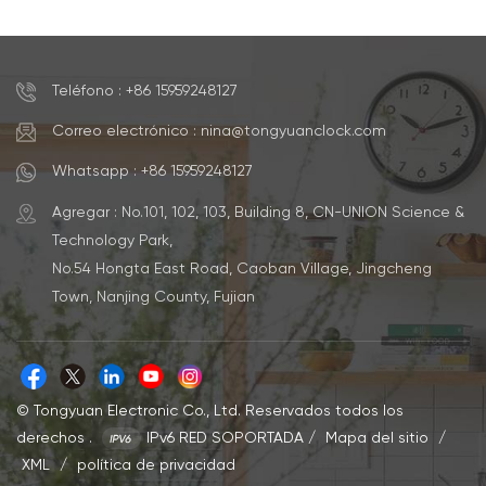
Teléfono : +86 15959248127
Correo electrónico : nina@tongyuanclock.com
Whatsapp : +86 15959248127
Agregar : No.101, 102, 103, Building 8, CN-UNION Science &
Technology Park,
No.54 Hongta East Road, Caoban Village, Jingcheng
Town, Nanjing County, Fujian
© Tongyuan Electronic Co., Ltd. Reservados todos los
derechos .
IPv6 RED SOPORTADA
/
Mapa del sitio
/
XML
/
política de privacidad