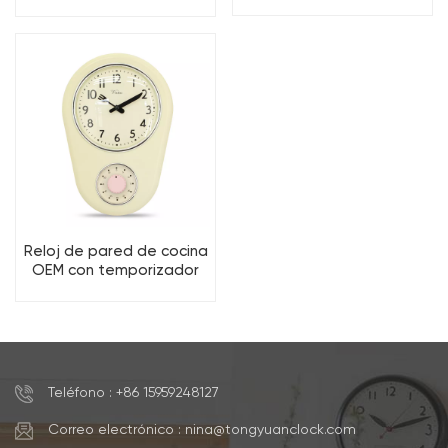
OEM con el contador de
cuchillo y tenedor, original
tiempo
del fabricante.
Decoración del hogar.
Reloj de pared de cocina
OEM con temporizador
para decoración de
interiores
Teléfono : +86 15959248127
Correo electrónico : nina@tongyuanclock.com