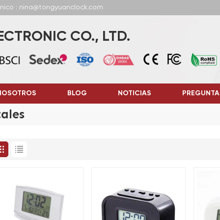
ónico : nina@tongyuanclock.com
CTRONIC CO., LTD.
NOSOTROS
BLOG
NOTICIAS
PREGUNTA
tales