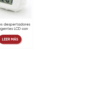
es despertadores
ligentes LCD con
luminación, función
petición y regalo
LEER MÁS
a niños, ¡oferta
pecial! Precio
asequible.