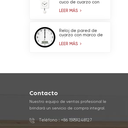
cuco de cuarzo con
péndulo
LEER MÁS
Reloj de pared de
cuarzo con marco de
plástico de marca,
higrómetro y
LEER MÁS
termómetro.
Contacto
Nuestro equipo de ventas profesional le
brindará un servicio de compra integral.
Teléfono : +86 15959248127