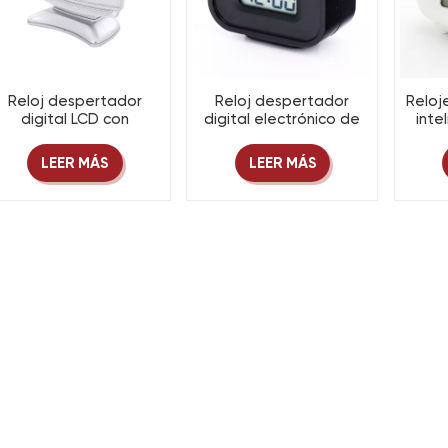
Reloj despertador
Reloj despertador
Reloj
digital LCD con
digital electrónico de
inte
radiocontrol y función
escritorio con función de
retroi
e repetición, venta al
repetición,
de re
LEER MÁS
LEER MÁS
por mayor.
personalizado, de
par
fábrica OEM
es