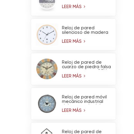
ruido blanco y luz
nocturna
LEER MÁS
Reloj de pared
silencioso de madera
de pino claro, funciona
con pilas y tiene
LEER MÁS
conexión WiFi (venta
al por mayor)
Reloj de pared de
cuarzo de piedra falsa
para exteriores OEM
con termómetro -
LEER MÁS
Decoración de jardín
impermeable
Reloj de pared móvil
mecánico industrial
del engranaje del
metal del diseño del
LEER MÁS
OEM para la
decoración del hogar
de la sala de estar
Reloj de pared de