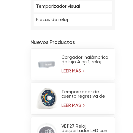
Temporizador visual
Piezas de reloj
Nuevos Productos
Cargador inalámbrico
de lujo 4 en 1, reloj
despertador
multifuncional,
LEER MÁS
calendario, altavoz
Bluetooth y luz
nocturna.
Temporizador de
cuenta regresiva de
60 minutos con diseño
de arcoíris y
LEER MÁS
astronauta y
funcionamiento
silencioso
VE1127 Reloj
despertador LED con