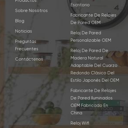
Productos
Escritorio
Sobre Nosotros
Fabricante De Relojes
Blog
De Pared OEM
Noticias
Reloj De Pared
Personalizable OEM
Preguntas
Frecuentes
Reloj De Pared De
Madera Natural
Contáctenos
Adaptable Del Cuarzo
Redondo Clásico Del
Estilo Japonés Del OEM
Fabricante De Relojes
De Pared Iluminados
OEM Fabricado En
China
Reloj Wifi