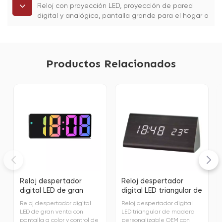
Reloj con proyección LED, proyección de pared
digital y analógica, pantalla grande para el hogar o
la oficina
Productos Relacionados
Reloj despertador
Reloj despertador
digital LED de gran
digital LED triangular de
venta con pantalla a
madera personalizable
Reloj despertador digital
Reloj despertador digital
color y control de
OEM con logotipo
LED de gran venta con
LED triangular de madera
sonido.
personalizado
pantalla a color y control de
personalizable OEM con