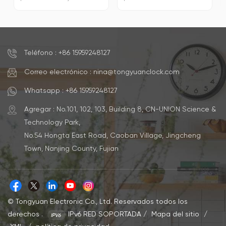
sonido.Tipo de
logotipo personalizadoTipo
visualizaciónDigitalNúmero
de
de
visualizaciónDigitalNúmero
modelo2H725Característica
de
especialCalendariosFuente
modelo1301Característica
de alimentaciónCarga
especialReloj
Teléfono : +86 15959248127
USBTamaño16*6*2,5
silenciosoFuente de
cmMaterialABSCantidad
alimentaciónFunciona con
Correo electrónico : nina@tongyuanclock.com
mínima de pedido500
pilasTamaño15*8*7
unidadesLogotipo y
cmMaterialMaderaCantidad
Whatsapp : +86 15959248127
colorAceptar
mínima de pedido500
personalizaciónCapacidad35.000
unidadesLogotipo y
Agregar : No.101, 102, 103, Building 8, CN-UNION Science &
- 50.000 cada mes
colorAceptar
personalizaciónCapacidad35.000
Technology Park,
- 50.000 cada mes
No.54 Hongta East Road, Caoban Village, Jingcheng
Town, Nanjing County, Fujian
© Tongyuan Electronic Co., Ltd. Reservados todos los
derechos .
IPv6 RED SOPORTADA
/
Mapa del sitio
/