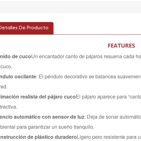
Detalles De Producto
nido de cuco
Un encantador canto de pájaros resuena cada hora
 cuco.
ndulo oscilante
: El péndulo decorativo se balancea suavement
red.
imación realista del pájaro cuco
El pájaro aparece para “cant
tractiva.
lencio automático con sensor de luz
: Deja de sonar automáti
biental para garantizar un sueño tranquilo.
nstrucción de plástico duradero
Ligero pero resistente para 