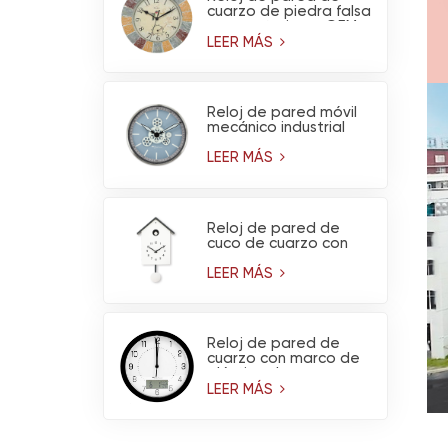
cuarzo de piedra falsa
para exteriores OEM
con termómetro -
LEER MÁS
Decoración de jardín
impermeable
Reloj de pared móvil
mecánico industrial
del engranaje del
metal del diseño del
LEER MÁS
OEM para la
decoración del hogar
de la sala de estar
Reloj de pared de
cuco de cuarzo con
péndulo
LEER MÁS
Reloj de pared de
cuarzo con marco de
plástico de marca,
higrómetro y
LEER MÁS
termómetro.