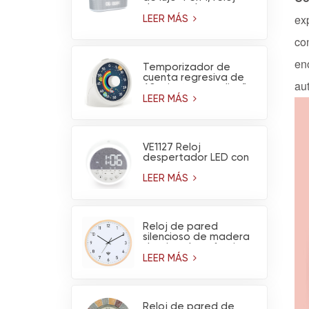
despertador
ex
multifuncional,
LEER MÁS
calendario, altavoz
co
Bluetooth y luz
nocturna.
en
Temporizador de
cuenta regresiva de
au
60 minutos con diseño
de arcoíris y
LEER MÁS
astronauta y
funcionamiento
silencioso
VE1127 Reloj
despertador LED con
ruido blanco y luz
nocturna
LEER MÁS
Reloj de pared
silencioso de madera
de pino claro, funciona
con pilas y tiene
LEER MÁS
conexión WiFi (venta
al por mayor)
Reloj de pared de