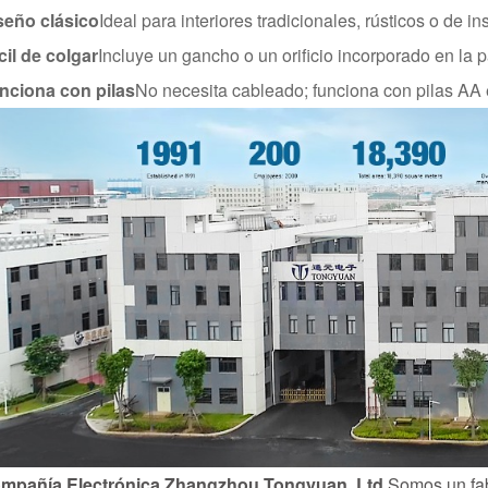
seño clásico
Ideal para interiores tradicionales, rústicos o de in
cil de colgar
Incluye un gancho o un orificio incorporado en la p
nciona con pilas
No necesita cableado; funciona con pilas AA e
mpañía Electrónica Zhangzhou Tongyuan, Ltd.
Somos un fab