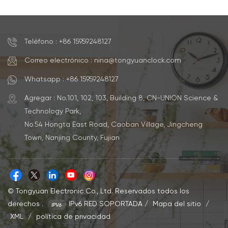
dormitorio
Teléfono : +86 15959248127
Correo electrónico : nina@tongyuanclock.com
Whatsapp : +86 15959248127
Agregar : No.101, 102, 103, Building 8, CN-UNION Science &
Technology Park,
No.54 Hongta East Road, Caoban Village, Jingcheng
Town, Nanjing County, Fujian
© Tongyuan Electronic Co., Ltd. Reservados todos los
derechos .
IPv6 RED SOPORTADA
/
Mapa del sitio
/
XML
/
política de privacidad