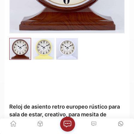
Reloj De Asiento Retro Europeo Rústico Para
Sala De Estar, Creativo, Para Mesita De
Noche, Dormitorio, Escritorio Silencioso, Reloj
De Cuarzo
Reloj de asiento retro europeo rústico para
sala de estar, creativo, para mesita de
noche, dormitorio, escritorio silencioso,
reloj de cuarzo
Hogar
Productos
Contacto
WhatsApp