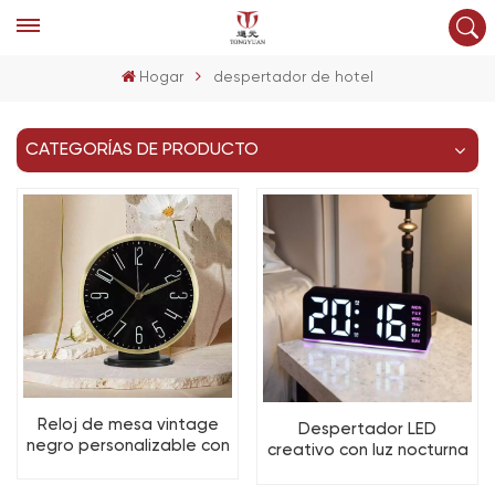
Hogar
despertador de hotel
CATEGORÍAS DE PRODUCTO
Reloj de mesa vintage
Despertador LED
negro personalizable con
creativo con luz nocturna
soporte para escritorio y
a color, temperatura y
estante
fecha para sala de estar.