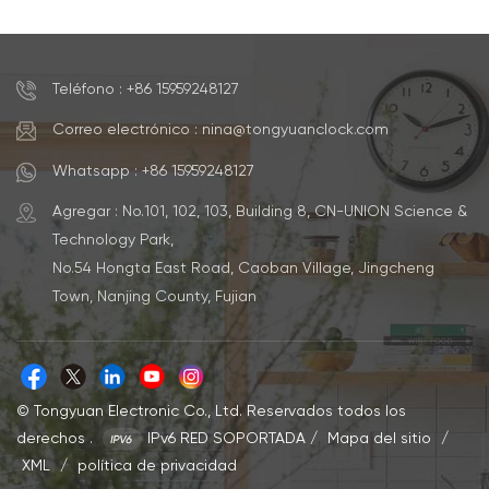
Teléfono : +86 15959248127
Correo electrónico : nina@tongyuanclock.com
Whatsapp : +86 15959248127
Agregar : No.101, 102, 103, Building 8, CN-UNION Science &
Technology Park,
No.54 Hongta East Road, Caoban Village, Jingcheng
Town, Nanjing County, Fujian
© Tongyuan Electronic Co., Ltd. Reservados todos los
derechos .
IPv6 RED SOPORTADA
/
Mapa del sitio
/
XML
/
política de privacidad