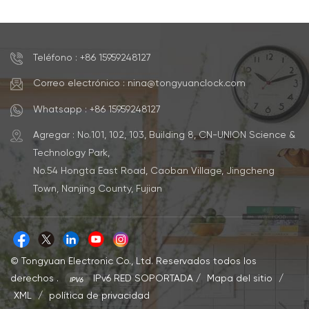
OEM
Teléfono : +86 15959248127
Correo electrónico : nina@tongyuanclock.com
Whatsapp : +86 15959248127
Agregar : No.101, 102, 103, Building 8, CN-UNION Science &
Technology Park,
No.54 Hongta East Road, Caoban Village, Jingcheng
Town, Nanjing County, Fujian
© Tongyuan Electronic Co., Ltd. Reservados todos los
derechos .
IPv6 RED SOPORTADA
/
Mapa del sitio
/
XML
/
política de privacidad