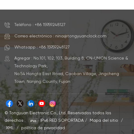
hogar.
Teléfono : +86 15959248127
Correo electrónico : nina@tongyuanclock.com
Whatsapp : +86 15959248127
Agregar : No.101, 102, 103, Building 8, CN-UNION Science &
Technology Park,
No.54 Hongta East Road, Caoban Village, Jingcheng
Town, Nanjing County, Fujian
© Tongyuan Electronic Co., Ltd. Reservados todos los
derechos .
IPv6 RED SOPORTADA
/
Mapa del sitio
/
XML
/
política de privacidad