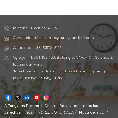
pantalla a color y control
de sonido.
Teléfono : +86 15959248127
Correo electrónico : nina@tongyuanclock.com
Whatsapp : +86 15959248127
Agregar : No.101, 102, 103, Building 8, CN-UNION Science &
Technology Park,
No.54 Hongta East Road, Caoban Village, Jingcheng
Town, Nanjing County, Fujian
© Tongyuan Electronic Co., Ltd. Reservados todos los
derechos .
IPv6 RED SOPORTADA
/
Mapa del sitio
/