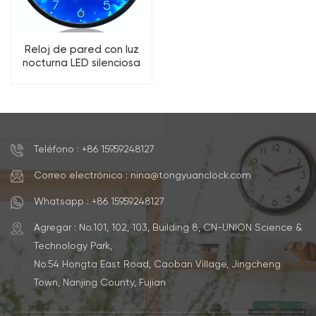
Reloj de pared con luz
nocturna LED silenciosa
de 12 pulgadas, funciona
con pilas y tiene forma de
luna.
Teléfono : +86 15959248127
Correo electrónico : nina@tongyuanclock.com
Whatsapp : +86 15959248127
Agregar : No.101, 102, 103, Building 8, CN-UNION Science &
Technology Park,
No.54 Hongta East Road, Caoban Village, Jingcheng
Town, Nanjing County, Fujian