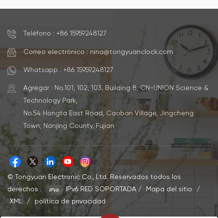
Número de
análogaNúmero de
modelo91159Característica
modelo23185Característica
especialreloj de pared con
especialReloj
péndulo Fuente de
silenciosoFuente de
Teléfono : +86 15959248127
energíaAlimentado por
energíaFunciona con
batería (AAX2)Tamaño12
pilasTamaño32cmMovimientoMovi
pulgadas Cantidad mínima
Correo electrónico : nina@tongyuanclock.com
de
de pedido500
paso/barridoMaterialMetalCantid
piezasLogotipo y
mínima de pedido500
Whatsapp : +86 15959248127
colorAceptar
piezasLogotipo y
personalizaciónCapacidad35000
colorAceptar
Agregar : No.101, 102, 103, Building 8, CN-UNION Science &
- 50000 cada mes
personalizaciónCapacidad35000
Technology Park,
- 50000 cada mes
No.54 Hongta East Road, Caoban Village, Jingcheng
Town, Nanjing County, Fujian
© Tongyuan Electronic Co., Ltd. Reservados todos los
derechos .
IPv6 RED SOPORTADA
/
Mapa del sitio
/
XML
/
política de privacidad