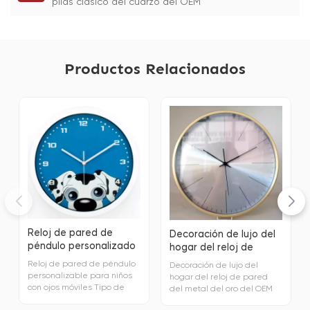
pilas clásico del cuarzo del OEM
Productos Relacionados
Reloj de pared de
Decoración de lujo del
péndulo personalizado
hogar del reloj de
con ojos de perro en
pared del metal del oro
Reloj de pared de péndulo
Decoración de lujo del
movimiento
del OEM
personalizable para niños
hogar del reloj de pared
con ojos móviles Tipo de
del metal del oro del OEM
pantallaEstilo de aguja
Tipo de pantallaCosa