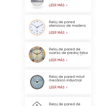
ruido blanco y luz
nocturna
LEER MÁS
Reloj de pared
silencioso de madera
de pino claro, funciona
con pilas y tiene
LEER MÁS
conexión WiFi (venta
al por mayor)
Reloj de pared de
cuarzo de piedra falsa
para exteriores OEM
con termómetro -
LEER MÁS
Decoración de jardín
impermeable
Reloj de pared móvil
mecánico industrial
del engranaje del
metal del diseño del
LEER MÁS
OEM para la
decoración del hogar
de la sala de estar
Reloj de pared de