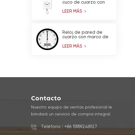
cuco de cuarzo con
péndulo
LEER MÁS
Reloj de pared de
cuarzo con marco de
plástico de marca,
higrómetro y
LEER MÁS
termómetro.
Contacto
Nuestro equipo de ventas profesional le
brindará un servicio de compra integral.
Teléfono : +86 15959248127