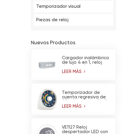
Temporizador visual
Piezas de reloj
Nuevos Productos
Cargador inalámbrico
de lujo 4 en 1, reloj
despertador
multifuncional,
LEER MÁS
calendario, altavoz
Bluetooth y luz
nocturna.
Temporizador de
cuenta regresiva de
60 minutos con diseño
de arcoíris y
LEER MÁS
astronauta y
funcionamiento
silencioso
VE1127 Reloj
despertador LED con