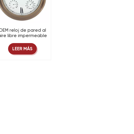
OEM reloj de pared al
aire libre impermeable
de 16 pulgadas con
pantalla de
LEER MÁS
temperatura y
humedad