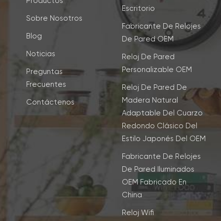
Productos
Escritorio
Sobre Nosotros
Fabricante De Relojes
Blog
De Pared OEM
Noticias
Reloj De Pared
Personalizable OEM
Preguntas
Frecuentes
Reloj De Pared De
Madera Natural
Contáctenos
Adaptable Del Cuarzo
Redondo Clásico Del
Estilo Japonés Del OEM
Fabricante De Relojes
De Pared Iluminados
OEM Fabricado En
China
Reloj Wifi