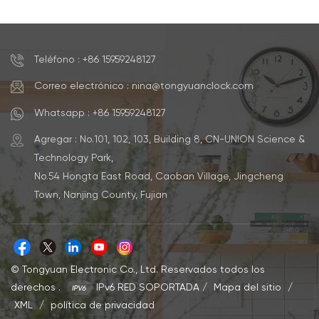
para la tabla y la pared
Teléfono : +86 15959248127
Correo electrónico : nina@tongyuanclock.com
Whatsapp : +86 15959248127
Agregar : No.101, 102, 103, Building 8, CN-UNION Science &
Technology Park,
No.54 Hongta East Road, Caoban Village, Jingcheng
Town, Nanjing County, Fujian
© Tongyuan Electronic Co., Ltd. Reservados todos los
derechos .
IPv6 RED SOPORTADA
/
Mapa del sitio
/
XML
/
política de privacidad