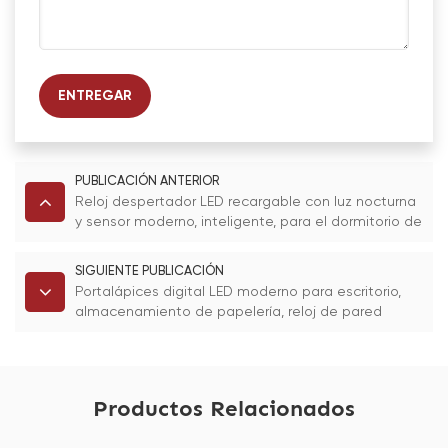
ENTREGAR
PUBLICACIÓN ANTERIOR
Reloj despertador LED recargable con luz nocturna
y sensor moderno, inteligente, para el dormitorio de
los niños, la sala de estar y la cocina.
SIGUIENTE PUBLICACIÓN
Portalápices digital LED moderno para escritorio,
almacenamiento de papelería, reloj de pared
cuadrado 3D para oficina, hogar, visualización de la
hora con fines decorativos.
Productos Relacionados