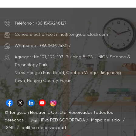
Teléfono : +86 15959248127
Correo electrónico : nina@tongyuanclock.com
Whatsapp : +86 15959248127
Agregar : No.101, 102, 103, Building 8, CN-UNION Science &
Technology Park,
No.54 Hongta East Road, Caoban Village, Jingcheng
Town, Nanjing County, Fujian
© Tongyuan Electronic Co., Ltd. Reservados todos los
derechos .
IPv6 RED SOPORTADA
/
Mapa del sitio
/
XML
/
política de privacidad