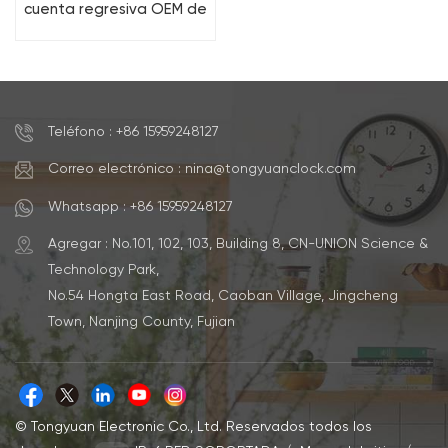
cuenta regresiva OEM de
60 minutos para uso en el
aula y el hogar
Teléfono : +86 15959248127
Correo electrónico : nina@tongyuanclock.com
Whatsapp : +86 15959248127
Agregar : No.101, 102, 103, Building 8, CN-UNION Science &
Technology Park,
No.54 Hongta East Road, Caoban Village, Jingcheng
Town, Nanjing County, Fujian
© Tongyuan Electronic Co., Ltd. Reservados todos los