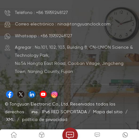
Teléfono : +86 15959248127
Correo electrónico : nina@tongyuanclock.com
Whatsapp : +86 15959248127
Agregar : No.101, 102, 103, Building 8, CN-UNION Science &
Technology Park,
No.54 Hongta East Road, Caoban Village, Jingcheng
Town, Nanjing County, Fujian
© Tongyuan Electronic Co., Ltd. Reservados todos los
derechos .
IPv6 RED SOPORTADA
/
Mapa del sitio
/
XML
/
política de privacidad