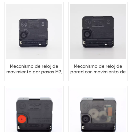
accesorios de máquina
pared.
de tornillo
Mecanismo de reloj de
Mecanismo de reloj de
movimiento por pasos M7,
pared con movimiento de
piezas para relojes de
paso M6, piezas de reloj
pared, piezas y
de cuarzo, piezas y
accesorios para
accesorios de máquina
máquinas de relojería de
de tornillo
cuarzo