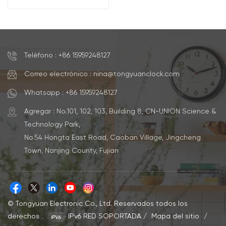
repetición y luz nocturna
Teléfono : +86 15959248127
Correo electrónico : nina@tongyuanclock.com
Whatsapp : +86 15959248127
Agregar : No.101, 102, 103, Building 8, CN-UNION Science &
Technology Park,
No.54 Hongta East Road, Caoban Village, Jingcheng
Town, Nanjing County, Fujian
© Tongyuan Electronic Co., Ltd. Reservados todos los
derechos .
IPv6 RED SOPORTADA
/
Mapa del sitio
/