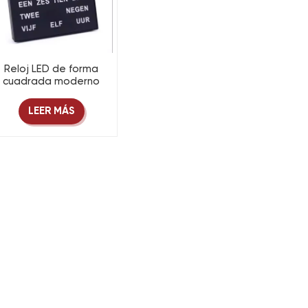
Reloj LED de forma
cuadrada moderno
acrílico de 28 cm con
cable USB
LEER MÁS