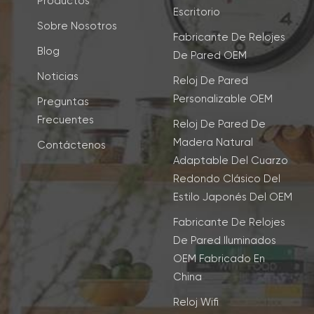
Productos
Escritorio
Sobre Nosotros
Fabricante De Relojes
Blog
De Pared OEM
Noticias
Reloj De Pared
Personalizable OEM
Preguntas
Frecuentes
Reloj De Pared De
Madera Natural
Contáctenos
Adaptable Del Cuarzo
Redondo Clásico Del
Estilo Japonés Del OEM
Fabricante De Relojes
De Pared Iluminados
OEM Fabricado En
China
Reloj Wifi