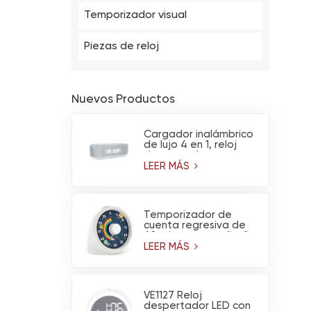
Temporizador visual
Piezas de reloj
Nuevos Productos
Cargador inalámbrico
de lujo 4 en 1, reloj
despertador
multifuncional,
LEER MÁS
calendario, altavoz
Bluetooth y luz
nocturna.
Temporizador de
cuenta regresiva de
60 minutos con diseño
de arcoíris y
LEER MÁS
astronauta y
funcionamiento
silencioso
VE1127 Reloj
despertador LED con