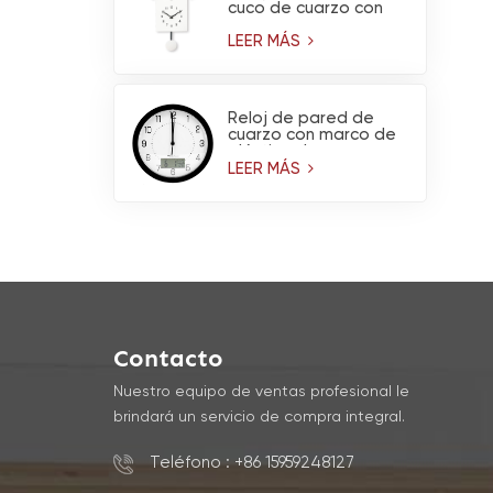
cuco de cuarzo con
péndulo
LEER MÁS
Reloj de pared de
cuarzo con marco de
plástico de marca,
higrómetro y
LEER MÁS
termómetro.
Contacto
Nuestro equipo de ventas profesional le
brindará un servicio de compra integral.
Teléfono : +86 15959248127