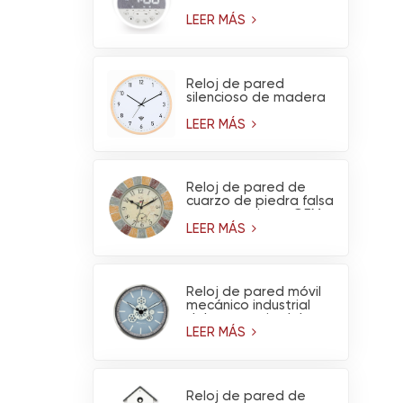
ruido blanco y luz
nocturna
LEER MÁS
Reloj de pared
silencioso de madera
de pino claro, funciona
con pilas y tiene
LEER MÁS
conexión WiFi (venta
al por mayor)
Reloj de pared de
cuarzo de piedra falsa
para exteriores OEM
con termómetro -
LEER MÁS
Decoración de jardín
impermeable
Reloj de pared móvil
mecánico industrial
del engranaje del
metal del diseño del
LEER MÁS
OEM para la
decoración del hogar
de la sala de estar
Reloj de pared de