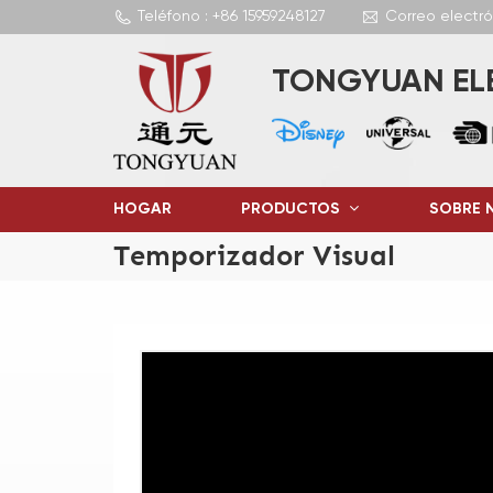
Teléfono : +86 15959248127
Correo electr
TONGYUAN ELE
HOGAR
PRODUCTOS
SOBRE 
Temporizador Visual