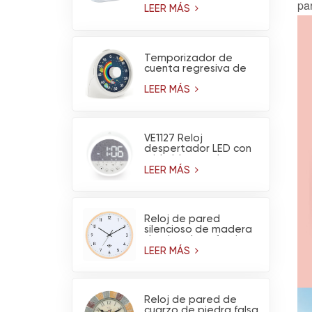
par
multifuncional,
LEER MÁS
calendario, altavoz
Bluetooth y luz
nocturna.
Temporizador de
cuenta regresiva de
60 minutos con diseño
de arcoíris y
LEER MÁS
astronauta y
funcionamiento
silencioso
VE1127 Reloj
despertador LED con
ruido blanco y luz
nocturna
LEER MÁS
Reloj de pared
silencioso de madera
de pino claro, funciona
con pilas y tiene
LEER MÁS
conexión WiFi (venta
al por mayor)
Reloj de pared de
cuarzo de piedra falsa