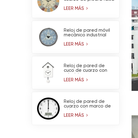
para exteriores OEM
con termómetro -
LEER MÁS
Decoración de jardín
impermeable
Reloj de pared móvil
mecánico industrial
del engranaje del
metal del diseño del
LEER MÁS
OEM para la
decoración del hogar
de la sala de estar
Reloj de pared de
cuco de cuarzo con
péndulo
LEER MÁS
Reloj de pared de
cuarzo con marco de
plástico de marca,
higrómetro y
LEER MÁS
termómetro.