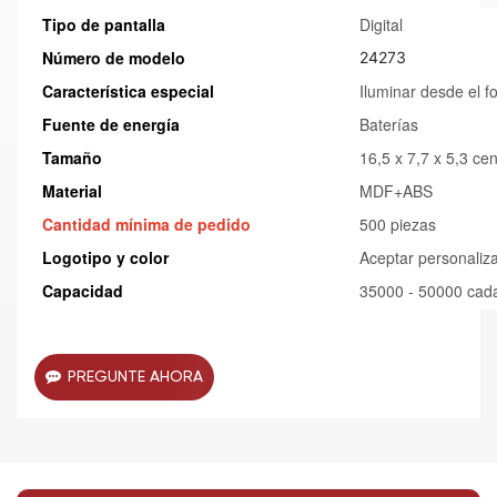
hogar y aula.
Tipo de pantalla
Digital
Número de modelo
24273
Característica especial
Iluminar desde el f
Fuente de energía
Baterías
Tamaño
16,5 x 7,7 x 5,3 ce
Material
MDF+ABS
Cantidad mínima de pedido
500 piezas
Logotipo y color
Aceptar personaliz
Capacidad
35000 - 50000 cad
PREGUNTE AHORA