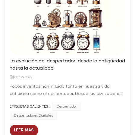
La evolución del despertador: desde la antigüedad
hasta la actualidad
Oct 29, 2025
Pocos inventos han influido tanto en nuestra vida
cotidiana como el despertador. Desde las civilizaciones
antiguas que dependían del sol naciente hasta los
ETIQUETAS CALIENTES :
Despertador
dispositivos inteligentes actuales que se sincronizan con
nuestra vida digital, la historia del despertador es un
Despertadores Digitales
reflejo fascinante del progreso humano y nuestra
relación con el tiempo. En Relojes TongyuanDiseñamos
LEER MÁS