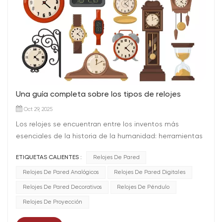
Una guía completa sobre los tipos de relojes
Oct 29, 2025
Los relojes se encuentran entre los inventos más
esenciales de la historia de la humanidad: herramientas
que no solo nos ayudan a medir el tiempo, sino que
ETIQUETAS CALIENTES :
Relojes De Pared
también definen cómo vivimos, trabajamos y creamos. A
lo largo de los siglos, los relojes han evolucionado desde
Relojes De Pared Analógicos
Relojes De Pared Digitales
complejas maravillas mecánicas hasta elegantes piezas
Relojes De Pared Decorativos
Relojes De Péndulo
de decoración y dispositivos de alta tecnología. Hoy en
Relojes De Proyección
día, el mundo de los relojes ofrece infinitas opciones,
cada una diseñada para cumplir una función y un estilo