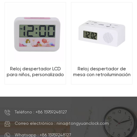
oferta de fábrica.
Reloj despertador LCD
Reloj despertador de
para niños, personalizado
mesa con retroiluminación
y económico, con dígitos
LCD, ideal para venta al
grandes, función de
por mayor y con función
repetición y luz de fondo.
de repetición.
Teléfono : +86 15959248127
Correo electrónico : nina@tongyuanclock.com
Whatsapp : +86 15959248127