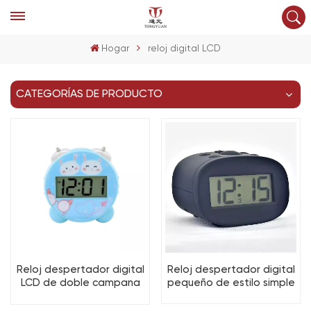
Hogar
reloj digital LCD
CATEGORÍAS DE PRODUCTO
Reloj despertador digital
Reloj despertador digital
pequeño de estilo simple
LCD de doble campana
personalizado con función
para niños
de repetición y luz para