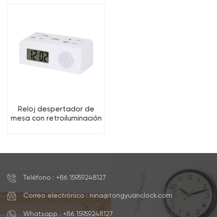
dormitorio
Reloj despertador de
mesa con retroiluminación
LCD, ideal para venta al
por mayor y con función
de repetición.
Teléfono : +86 15959248127
Correo electrónico : nina@tongyuanclock.com
Whatsapp : +86 15959248127