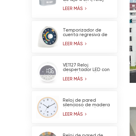
despertador
multifuncional,
LEER MÁS
calendario, altavoz
Bluetooth y luz
nocturna.
Temporizador de
cuenta regresiva de
60 minutos con diseño
de arcoíris y
LEER MÁS
astronauta y
funcionamiento
silencioso
VE1127 Reloj
despertador LED con
ruido blanco y luz
nocturna
LEER MÁS
Reloj de pared
silencioso de madera
de pino claro, funciona
con pilas y tiene
LEER MÁS
conexión WiFi (venta
al por mayor)
Reloj de pared de