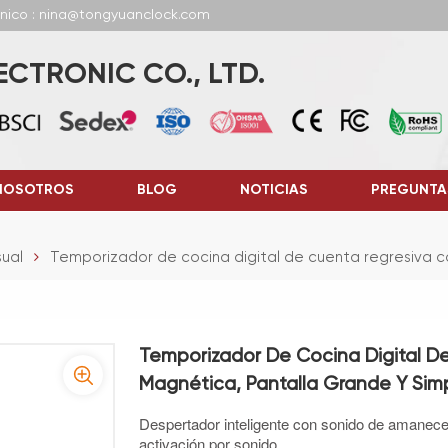
ónico : nina@tongyuanclock.com
CTRONIC CO., LTD.
NOSOTROS
BLOG
NOTICIAS
PREGUNTA
ual
Temporizador de cocina digital de cuenta regresiva c
Temporizador De Cocina Digital D
Magnética, Pantalla Grande Y Sim
Despertador inteligente con sonido de amanecer, 
activación por sonido.