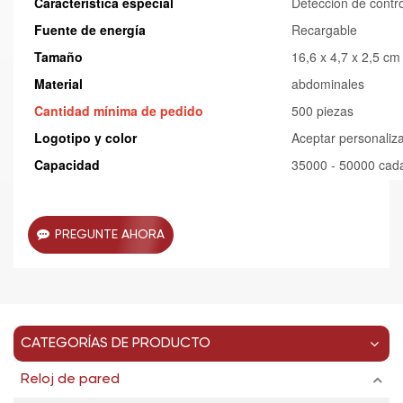
Característica especial
Detección de contro
Fuente de energía
Recargable
Tamaño
16,6 x 4,7 x 2,5 cm
Material
abdominales
Cantidad mínima de pedido
500 piezas
Logotipo y color
Aceptar personaliz
Capacidad
35000 - 50000 cad
PREGUNTE AHORA
CATEGORÍAS DE PRODUCTO
Reloj de pared