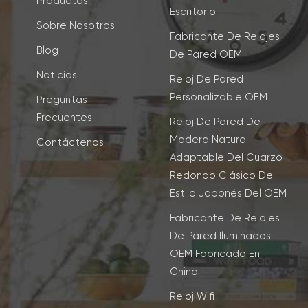
Productos
Escritorio
Sobre Nosotros
Fabricante De Relojes
Blog
De Pared OEM
Noticias
Reloj De Pared
Personalizable OEM
Preguntas
Frecuentes
Reloj De Pared De
Madera Natural
Contáctenos
Adaptable Del Cuarzo
Redondo Clásico Del
Estilo Japonés Del OEM
Fabricante De Relojes
De Pared Iluminados
OEM Fabricado En
China
Reloj Wifi