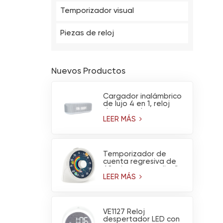
Temporizador visual
Piezas de reloj
Nuevos Productos
Cargador inalámbrico
de lujo 4 en 1, reloj
despertador
multifuncional,
LEER MÁS
calendario, altavoz
Bluetooth y luz
nocturna.
Temporizador de
cuenta regresiva de
60 minutos con diseño
de arcoíris y
LEER MÁS
astronauta y
funcionamiento
silencioso
VE1127 Reloj
despertador LED con