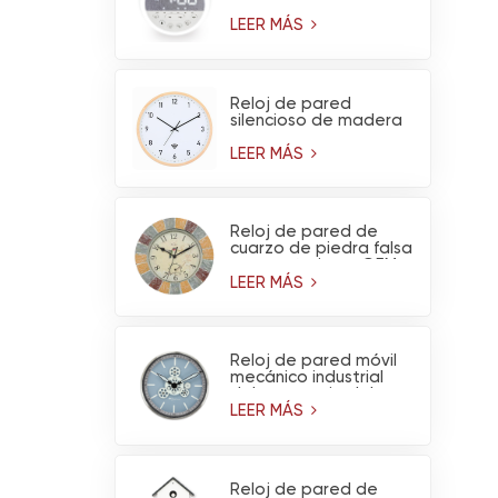
ruido blanco y luz
nocturna
LEER MÁS
Reloj de pared
silencioso de madera
de pino claro, funciona
con pilas y tiene
LEER MÁS
conexión WiFi (venta
al por mayor)
Reloj de pared de
cuarzo de piedra falsa
para exteriores OEM
con termómetro -
LEER MÁS
Decoración de jardín
impermeable
Reloj de pared móvil
mecánico industrial
del engranaje del
metal del diseño del
LEER MÁS
OEM para la
decoración del hogar
de la sala de estar
Reloj de pared de