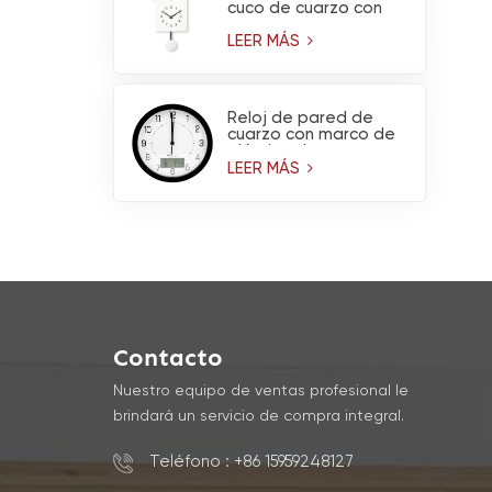
cuco de cuarzo con
péndulo
LEER MÁS
Reloj de pared de
cuarzo con marco de
plástico de marca,
higrómetro y
LEER MÁS
termómetro.
Contacto
Nuestro equipo de ventas profesional le
brindará un servicio de compra integral.
Teléfono : +86 15959248127