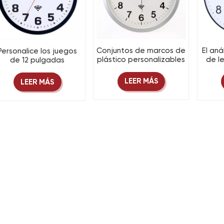
Conjuntos de marcos de
El aná
Personalice los juegos
plástico personalizables
de l
de 12 pulgadas
Reloj de pared
automáticamente un
analógico WiFi
auto
reloj de pared
LEER MÁS
LEER MÁS
automático
pared 
analógico de plástico
con Wifi