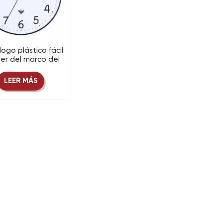
logo plástico fácil
eer del marco del
OEM fija
máticamente la
LEER MÁS
del reloj del Wi-Fi