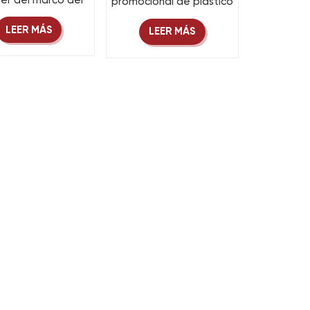
eer del marco del
promocional de plástico
OEM fija
color madera,
máticamente la
personalizable, con
LEER MÁS
LEER MÁS
del reloj del Wi-Fi
impresión por
transferencia, a pilas,
OEM, clásico