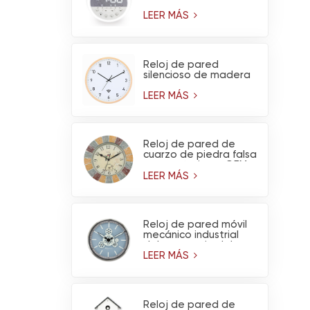
ruido blanco y luz
nocturna
LEER MÁS
Reloj de pared
silencioso de madera
de pino claro, funciona
con pilas y tiene
LEER MÁS
conexión WiFi (venta
al por mayor)
Reloj de pared de
cuarzo de piedra falsa
para exteriores OEM
con termómetro -
LEER MÁS
Decoración de jardín
impermeable
Reloj de pared móvil
mecánico industrial
del engranaje del
metal del diseño del
LEER MÁS
OEM para la
decoración del hogar
de la sala de estar
Reloj de pared de