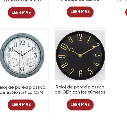
de l
plástico económico,
clásico OEM con
personalizable, que
números de esfera 3D e
auto
unciona con pilas, de 12
LEER MÁS
LEER MÁS
impresión por
pared 
pulgadas.
transferencia
personalizable.
Reloj de pared plástico
eloj de pared plástico
del OEM con los números
de estilo rústico OEM
árabes de oro del dial
con termómetro e
3D para la decoración
higrómetro integrados
LEER MÁS
LEER MÁS
del hogar y de la oficina