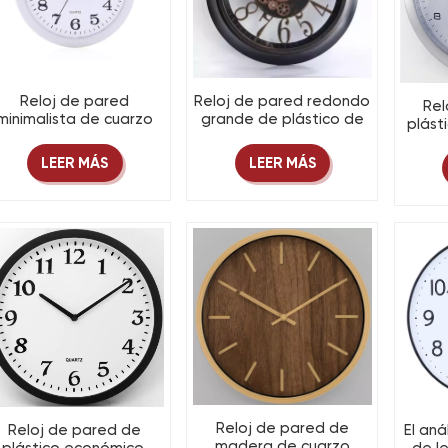
Reloj de pared
Reloj de pared redondo
Rel
minimalista de cuarzo
grande de plástico de
plást
personalizado: diseño
20 pulgadas con
de 
e plástico a pilas para
engranajes móviles.
pr
LEER MÁS
LEER MÁS
a decoración del hogar.
Reloj de pared de
El aná
Reloj de pared de
madera de cuarzo