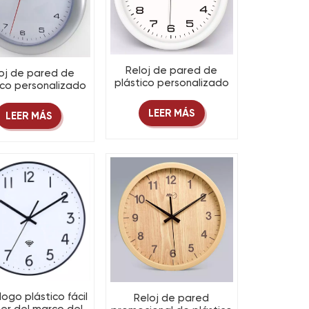
Reloj de pared de
oj de pared de
plástico personalizado
ico personalizado
de fábrica china a bajo
10 pulgadas con
precio
ecio económico
LEER MÁS
LEER MÁS
logo plástico fácil
Reloj de pared