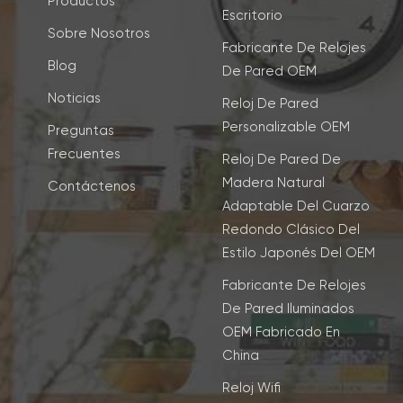
Productos
Escritorio
Sobre Nosotros
Fabricante De Relojes
Blog
De Pared OEM
Noticias
Reloj De Pared
Personalizable OEM
Preguntas
Frecuentes
Reloj De Pared De
Madera Natural
Contáctenos
Adaptable Del Cuarzo
Redondo Clásico Del
Estilo Japonés Del OEM
Fabricante De Relojes
De Pared Iluminados
OEM Fabricado En
China
Reloj Wifi