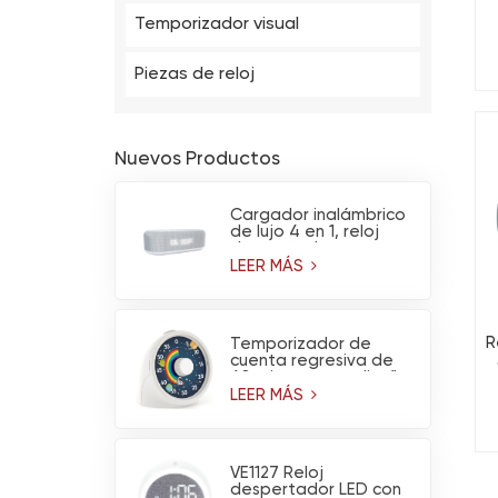
Temporizador visual
f
Piezas de reloj
Nuevos Productos
Cargador inalámbrico
de lujo 4 en 1, reloj
despertador
multifuncional,
LEER MÁS
calendario, altavoz
Bluetooth y luz
nocturna.
R
Temporizador de
cuenta regresiva de
60 minutos con diseño
de arcoíris y
LEER MÁS
astronauta y
funcionamiento
silencioso
VE1127 Reloj
despertador LED con