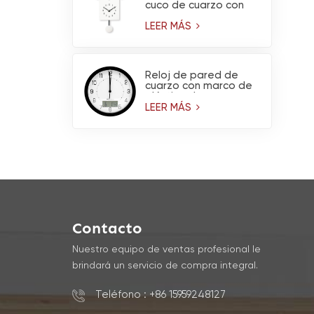
cuco de cuarzo con
péndulo
LEER MÁS
Reloj de pared de
cuarzo con marco de
plástico de marca,
higrómetro y
LEER MÁS
termómetro.
Contacto
Nuestro equipo de ventas profesional le
brindará un servicio de compra integral.
Teléfono : +86 15959248127