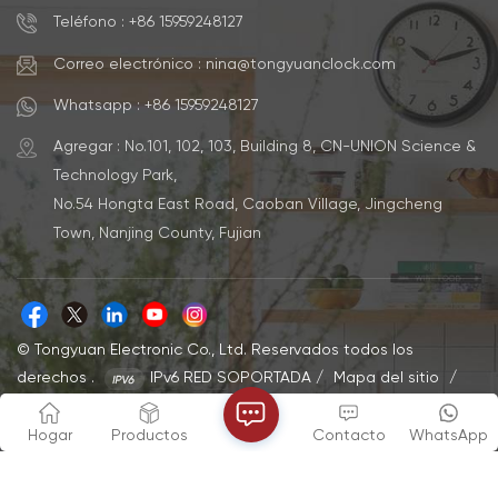
péndulo Fuente de
especialReloj
Teléfono : +86 15959248127
energíaAlimentado por
silenciosoFuente de
batería (AAX2)Tamaño12
energíaAlimentado por
pulgadas Cantidad mínima
bateríaTipo de
Correo electrónico : nina@tongyuanclock.com
de pedido500
habitaciónDormitorioFormaRedond
piezasLogotipo y
en interiores y
Whatsapp : +86 15959248127
colorAceptar
exterioresInteriorMaterialAluminio
personalizaciónCapacidad35000
mínima de pedido500
Agregar : No.101, 102, 103, Building 8, CN-UNION Science &
- 50000 cada mes
piezasLOGOAceptar
Technology Park,
logotipo
personalizadoCapacidad35000
No.54 Hongta East Road, Caoban Village, Jingcheng
- 50000
Town, Nanjing County, Fujian
© Tongyuan Electronic Co., Ltd. Reservados todos los
derechos .
IPv6 RED SOPORTADA
/
Mapa del sitio
/
XML
/
política de privacidad
Hogar
Productos
Contacto
WhatsApp