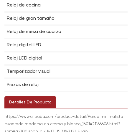
Reloj de cocina
Reloj de gran tamaño
Reloj de mesa de cuarzo
Reloj digital LED
Reloj LCD digital
Temporizador visual
Piezas de reloj
Detalles De Producto
https://www.alibaba.com/product-detail/Pared minimalista
cuadrada moderna en crema y blanco_1601421166606.html?
spm=a2700.shop_pl.41413.115.71f47121LEJgiN