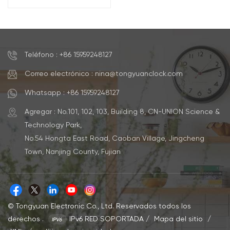
rectangular OEM con
termómetro e
higrómetro
Teléfono : +86 15959248127
Correo electrónico : nina@tongyuanclock.com
Whatsapp : +86 15959248127
Agregar : No.101, 102, 103, Building 8, CN-UNION Science &
Technology Park,
No.54 Hongta East Road, Caoban Village, Jingcheng
Town, Nanjing County, Fujian
© Tongyuan Electronic Co., Ltd. Reservados todos los
derechos .
IPv6 RED SOPORTADA
/
Mapa del sitio
/