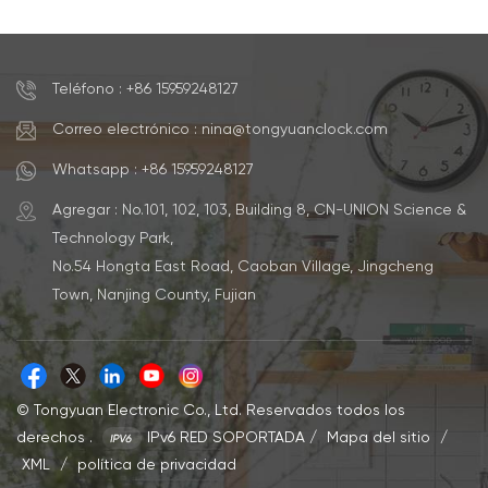
higrómetro
Teléfono : +86 15959248127
Correo electrónico : nina@tongyuanclock.com
Whatsapp : +86 15959248127
Agregar : No.101, 102, 103, Building 8, CN-UNION Science &
Technology Park,
No.54 Hongta East Road, Caoban Village, Jingcheng
Town, Nanjing County, Fujian
© Tongyuan Electronic Co., Ltd. Reservados todos los
derechos .
IPv6 RED SOPORTADA
/
Mapa del sitio
/
XML
/
política de privacidad