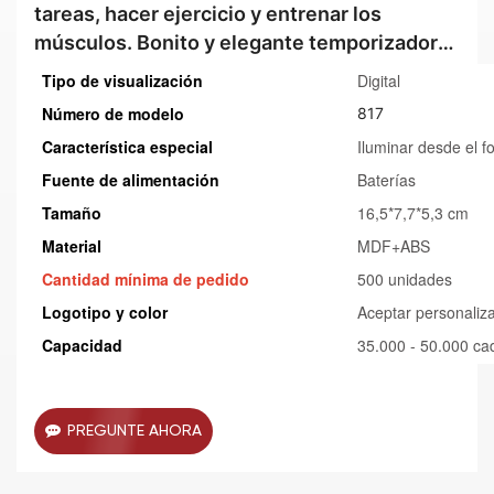
tareas, hacer ejercicio y entrenar los
músculos. Bonito y elegante temporizador
de cocina pequeño de material ABS de 60
Tipo de visualización
Digital
minutos.
Número de modelo
817
Característica especial
Iluminar desde el f
Fuente de alimentación
Baterías
Tamaño
16,5*7,7*5,3 cm
Material
MDF+ABS
Cantidad mínima de pedido
500 unidades
Logotipo y color
Aceptar personaliz
Capacidad
35.000 - 50.000 c
PREGUNTE AHORA