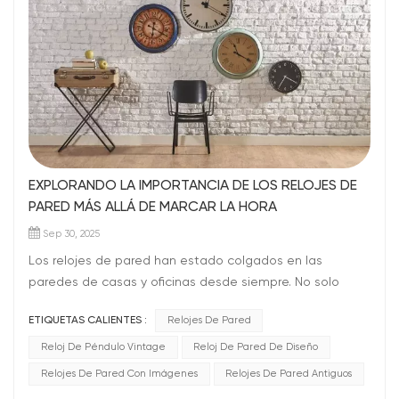
EXPLORANDO LA IMPORTANCIA DE LOS RELOJES DE
PARED MÁS ALLÁ DE MARCAR LA HORA
Sep 30, 2025
Los relojes de pared han estado colgados en las
paredes de casas y oficinas desde siempre. No solo
sirven para dar la hora; también embellecen el lugar.
ETIQUETAS CALIENTES :
Relojes De Pared
Incluso con todos nuestros aparatos sofisticados, los
relojes siguen siendo importantes. Es difícil imaginar un
Reloj De Péndulo Vintage
Reloj De Pared De Diseño
hogar sin un reloj de pared, ¿verdad? Hacen más que
Relojes De Pared Con Imágenes
Relojes De Pared Antiguos
simplemente marcar la hora: los relojes de pared nos