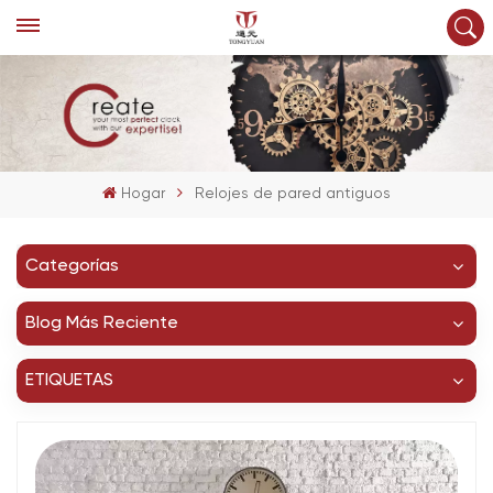
Hogar
Relojes de pared antiguos
Categorías
Blog Más Reciente
ETIQUETAS