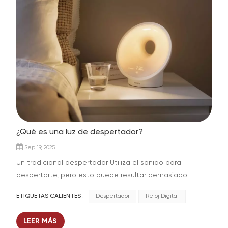
¿Qué es una luz de despertador?
Sep 19, 2025
Un tradicional despertador Utiliza el sonido para
despertarte, pero esto puede resultar demasiado
molesto para algunos. En los últimos años, las luces de
ETIQUETAS CALIENTES :
Despertador
Reloj Digital
despertador se han convertido en una alternativa cada
vez más popular. En lugar de depender únicamente del
LEER MÁS
sonido, las luces de despertador simulan el amanecer