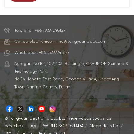
aumentando su brillo gradualmente. De esta forma, te
despiertan de forma más gradual que una alarma
tradicional. La duración de la simulación del amanecer
varía según el modelo, al igual que la gama de colores.
Teléfono : +86 15959248127
Al igual que las alarmas tradicionales, la mayoría de las
luces despertadoras incluyen una alarma integrada que
Correo electrónico : nina@tongyuanclock.com
se puede programar para una hora específica,
Whatsapp : +86 15959248127
independientemente de la hora del amanecer en tu
zona. Muchos modelos también incluyen un modo
Agregar : No.101, 102, 103, Building 8, CN-UNION Science &
atardecer para ayudarte a dormir. Además, las luces de
Technology Park,
despertador suelen incluir opciones de sonido. Siguiendo
No.54 Hongta East Road, Caoban Village, Jingcheng
la temática natural, estos sonidos suelen incluir el canto
Town, Nanjing County, Fujian
de los pájaros, cascadas u otros ruidos ambientales.
Cómo elegir una luz para despertarse Al elegir una luz
despertador, es recomendable comparar características
y configuraciones para encontrar la ideal. Cada luz
© Tongyuan Electronic Co., Ltd. Reservados todos los
despertador cumple básicamente la misma función,
derechos .
IPv6 RED SOPORTADA
/
Mapa del sitio
/
pero ciertas variaciones y características adicionales
XML
/
política de privacidad
pueden resultar atractivas para usuarios específicos.