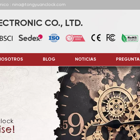
ónico : nina@tongyuanclock.com
CTRONIC CO., LTD.
NOSOTROS
BLOG
NOTICIAS
PREGUNTA