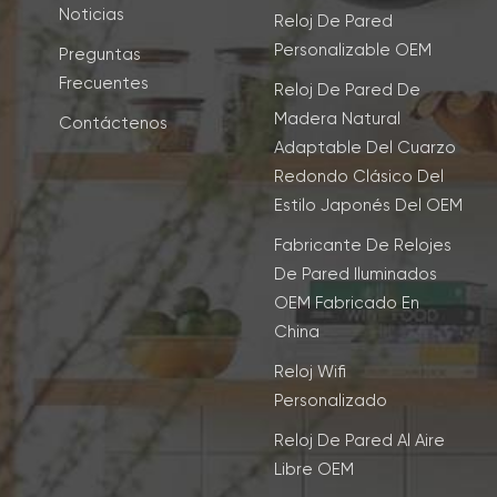
to de 12 horas está profundamente arraigado en la vida
Noticias
Reloj De Pared
iana de muchos, el de 24 horas ofrece mayor precisión y
Personalizable OEM
Preguntas
dad. Dado que la tecnología digital permite cambiar
Frecuentes
mente entre ambos, la elección suele ser una cuestión de
Reloj De Pared De
s personales.
Madera Natural
Contáctenos
Adaptable Del Cuarzo
Redondo Clásico Del
Estilo Japonés Del OEM
Fabricante De Relojes
De Pared Iluminados
OEM Fabricado En
China
Reloj Wifi
Personalizado
Reloj De Pared Al Aire
Libre OEM