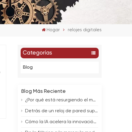
Hogar
relojes digitales
Categorías
Blog
e
Blog Más Reciente
¿Por qué está resurgiendo el mercado de relojes de pared de alta gama?
s
Detrás de un reloj de pared superventas: Colaboración en equipo y proceso de diseño
Cómo la IA acelera la innovación en el diseño de relojes de pared
n