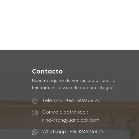
para 
Elimi
ya qu
cruci
de tr
Indus
depen
efici
moder
Contacto
siste
Nuestro equipo de ventas profesional le
Prefe
brindará un servicio de compra integral.
dos c
en pa
Teléfono : +86 15959248127
forma
en mu
Correo electrónico :
en to
nina@tongyuanclock.com
forma
Whatsapp : +86 15959248127
hábit