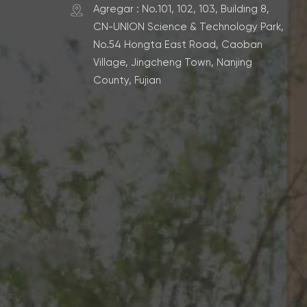
forma
Agregar : No.101, 102, 103, Building 8,
cotid
CN-UNION Science & Technology Park,
clari
No.54 Hongta East Road, Caoban
fácil
Village, Jingcheng Town, Nanjing
gusto
County, Fujian