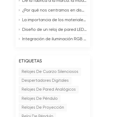
De la fábrica a la marca: la modernización de un fabricante de relojes tradicional.
)
¿Por qué nos centramos en diseños originales de relojes de pared?
La importancia de los materiales: madera, metal o acrílico en el diseño de relojes modernos.
Diseño de un reloj de pared LED funcional y estético
Integración de iluminación RGB en relojes de pared digitales: consideraciones de diseño
ETIQUETAS
Relojes De Cuarzo Silenciosos
Despertadores Digitales
Relojes De Pared Analógicos
Relojes De Péndulo
Relojes De Proyección
Reloj De Péndulo