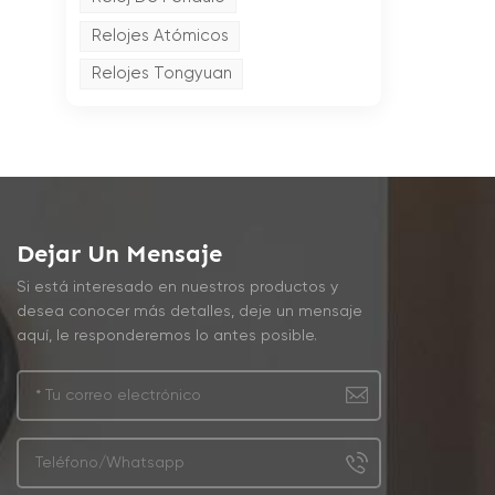
Relojes Atómicos
Relojes Tongyuan
Dejar Un Mensaje
Si está interesado en nuestros productos y
desea conocer más detalles, deje un mensaje
aquí, le responderemos lo antes posible.