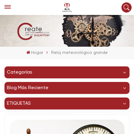
Hogar
Reloj meteorológico grande
Categorías
Blog Más Reciente
ETIQUETAS