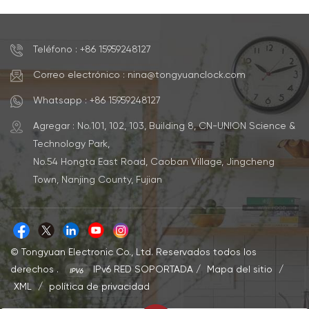
lo mejor posible y contribuya al máximo a la habitación
en la que está ubicado. 1. Haz una declaración Los
relojes de pared pueden se integran en su diseño de
Teléfono : +86 15959248127
interiores, utilizando la misma paleta de colores o tono
que la pared o convertirse en la pieza central
Correo electrónico : nina@tongyuanclock.com
destacada de una habitación. Una excelente manera
Whatsapp : +86 15959248127
de crear este punto focal es usar un reloj de pared
grande o ornamentado. En Bramwell Brown nos
Agregar : No.101, 102, 103, Building 8, CN-UNION Science &
encantan los relojes grandes y nuestros... Reloj
Technology Park,
meteorológico grande Es algo digno de contemplar
No.54 Hongta East Road, Caoban Village, Jingcheng
cuando se coloca en la pared. 2. Salpicadura de color
Town, Nanjing County, Fujian
Si tienes una habitación neutra, usar un reloj de colores
brillantes puede definir la temática de la habitación,
además de añadir toques de color a tu diseño. Colores
brillantes, como los de nuestro... Reloj meteorológico de
© Tongyuan Electronic Co., Ltd. Reservados todos los
edición limitada 'Benjamin Craven', o simplemente un
derechos .
IPv6 RED SOPORTADA
/
Mapa del sitio
/
reloj de pared con un marco de color llamativo puede
XML
/
política de privacidad
realmente llamar la atención sobre un fondo pálido. 3.
Actualización instantánea ¿Quieres renovar tu