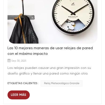
Las 10 mejores maneras de usar relojes de pared
con el máximo impacto
Sep 30, 2025
Los relojes pueden causar una gran impresión con su
diseño gráfico y llenar una pared como ningún otro.
También ayudan a proporcionar orden y seguridad en
ETIQUETAS CALIENTES :
Reloj Meteorológico Grande
hogares o lugares de trabajo, donde la precisión horaria
es esencial en la vida cotidiana. Con esto en mente,
LEER MÁS
hemos creado una lista de nuestras 10 mejores formas
de usar un reloj en el diseño de interiores para que luzca