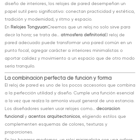
diseño de interiores, los relojes de pared desempeñan un
papel sutil pero significativo: conectan practicidad y estética,
tradición y modernidad, y ritmo y espacio.
En
Relojes Tongyuan
Creemos que un reloj no solo sirve para
decir la hora; se trata de...
atmósfera definitoria
El reloj de
pared adecuado puede transformar una pared común en un
punto focal, agregar carácter a interiores minimalistas o
aportar calidez y movimiento a un espacio que de otro modo
sería tranquilo.
La combinación perfecta de función y forma
El reloj de pared es uno de los pocos accesorios que combina
a la perfección utilidad y diseño. Cumple una función esencial
a la vez que realza la armonía visual general de una estancia.
Los diseñadores suelen usar relojes como...
decoración
funcional
y
acentos arquitectónicos
, eligiendo estilos que
complementen esquemas de colores, texturas y
proporciones.
En los hogares modernos, un reloj minimalista con una esfera