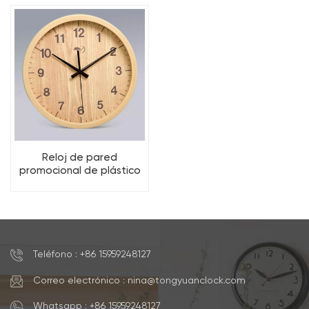
transferencia
estar.
personalizable.
Reloj de pared
promocional de plástico
color madera,
personalizable, con
impresión por
transferencia, a pilas,
OEM, clásico
Teléfono : +86 15959248127
Correo electrónico : nina@tongyuanclock.com
Whatsapp : +86 15959248127