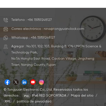
personalizable, con
transferencia
impresión por
personalizable.
transferencia, a pilas,
OEM, clásico
Teléfono : +86 15959248127
Correo electrónico : nina@tongyuanclock.com
Whatsapp : +86 15959248127
Agregar : No.101, 102, 103, Building 8, CN-UNION Science &
Technology Park,
No.54 Hongta East Road, Caoban Village, Jingcheng
Town, Nanjing County, Fujian
© Tongyuan Electronic Co., Ltd. Reservados todos los
derechos .
IPv6 RED SOPORTADA
/
Mapa del sitio
/
XML
/
política de privacidad